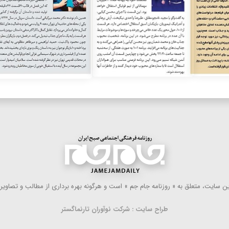
 سایت، متعلق به « روزنامه جام جم » است و هرگونه بهره ‌برداری از مطالب و تصاویر آ
طراح سایت : شرکت نوآوران تارنماگستر