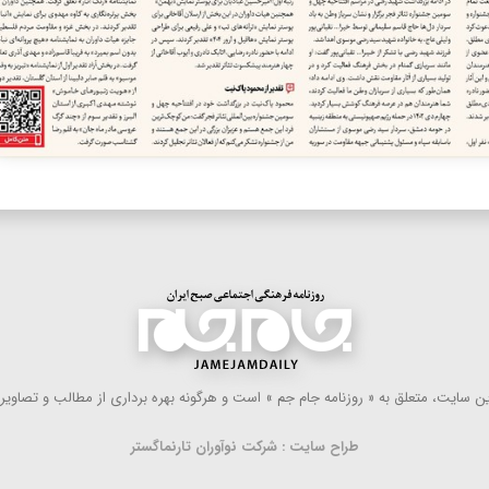
 سایت، متعلق به « روزنامه جام جم » است و هرگونه بهره ‌برداری از مطالب و تصاویر آ
طراح سایت : شرکت نوآوران تارنماگستر