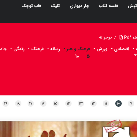
تپش
قفسه کتاب
چار دیواری
کلیک
قاب کوچک
Pdf
/
نوجوانه
اقتصادی
ورزش
فرهنگ و هنر
رسانه
فرهنگ
زندگی
جام
۱۰
۵
۱۹
۱۸
۱۷
۱۶
۱۵
۱۴
۱۳
۱۲
۱۱
۱۰
۹