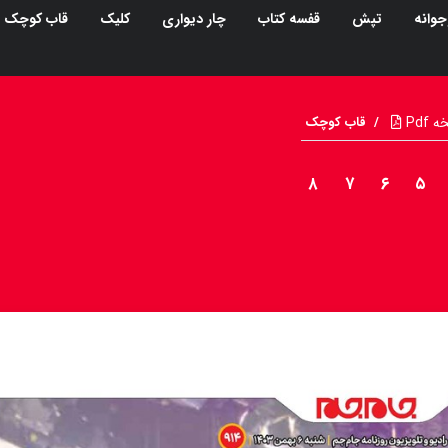
جوانه
تپش
قفسه کتاب
چار دیواری
کلیک
قاب کوچک
Pdf
/
قاب کوچک
۸
۷
۶
۵