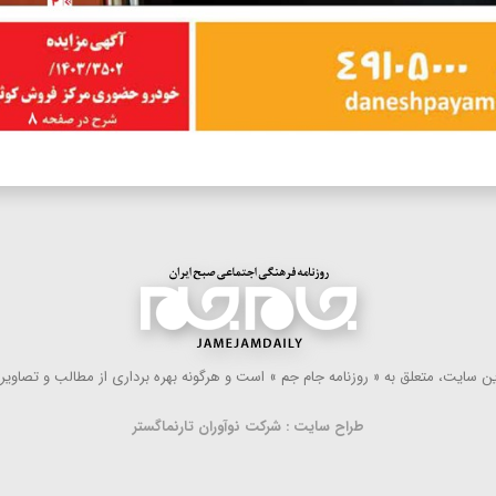
 سایت، متعلق به « روزنامه جام جم » است و هرگونه بهره ‌برداری از مطالب و تصاویر آ
طراح سایت : شرکت نوآوران تارنماگستر