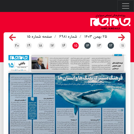
۲۵ بهمن ۱۴۰۳
شماره ۶۹۸۱
صفحه شماره ۱۵
۲۰
۱۹
۱۸
۱۷
۱۶
۱۵
۱۴
۱۳
۱۲
۱۱