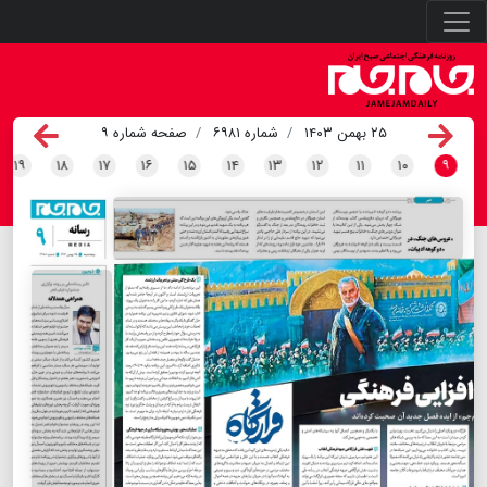
۲۵ بهمن ۱۴۰۳
شماره ۶۹۸۱
صفحه شماره ۹
۱۹
۱۸
۱۷
۱۶
۱۵
۱۴
۱۳
۱۲
۱۱
۱۰
۹