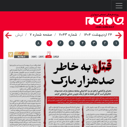
۲۴ اردیبهشت ۱۴۰۴
شماره ۷۰۴۳
صفحه شماره ۷
تپش
۸
۷
۶
۵
۴
۳
۲
۱