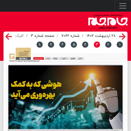
۲۸ اردیبهشت ۱۴۰۴
شماره ۷۰۴۶
صفحه شماره ۳
کلیک
۸
۷
۶
۵
۴
۳
۲
۱