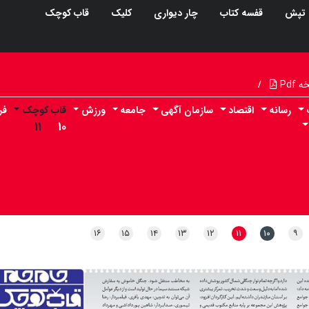
تپش
قفسه کتاب
چار دیواری
کلیک
قاب کوچک
Pdf
/
رسانه
اقتصاد
سازمان آگهی
جامعه
ورزش
قاب کوچک
فر
۱۱
۱۰
۱۶
۱۵
۱۴
۱۳
۱۲
۱۱
۱۰
۹