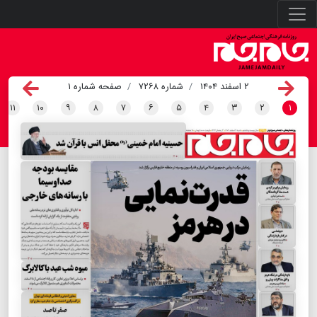
۲ اسفند ۱۴۰۴
شماره ۷۲۶۸
صفحه شماره ۱
۱۱
۱۰
۹
۸
۷
۶
۵
۴
۳
۲
۱