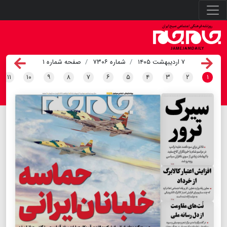
۷ اردیبهشت ۱۴۰۵
شماره ۷۳۰۶
صفحه شماره ۱
۱۱
۱۰
۹
۸
۷
۶
۵
۴
۳
۲
۱