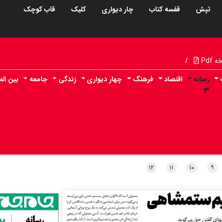
تپش
قفسه کتاب
چار دیواری
کلیک
قاب کوچک
Pdf
/
رسانه
اقتصاد
فرهنگ
چهار دیواری
زندگی
جامعه
بین الم
۳
۱۲
۱۱
۱۰
۹