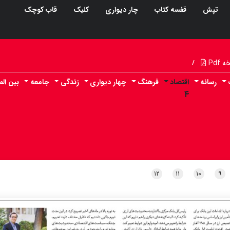
تپش
قفسه کتاب
چار دیواری
کلیک
قاب کوچک
Pdf
/
رسانه
اقتصاد
فرهنگ
چهار دیواری
زندگی
جامعه
بین الم
۴
۱۲
۱۱
۱۰
۹