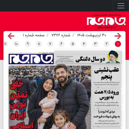
۳۰ اردیبهشت ۱۴۰۵
شماره ۷۳۲۶
صفحه شماره ۱
۱۱
۱۰
۹
۸
۷
۶
۵
۴
۳
۲
۱