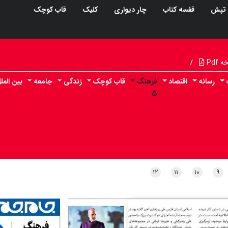
تپش
قفسه کتاب
چار دیواری
کلیک
قاب کوچک
Pdf
/
رسانه
اقتصاد
فرهنگ
قاب کوچک
زندگی
جامعه
بین المل
۵
۱۲
۱۱
۱۰
۹