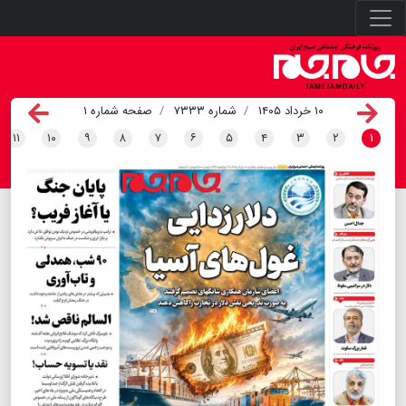
۱۰ خرداد ۱۴۰۵
شماره ۷۳۳۳
صفحه شماره ۱
۱۱
۱۰
۹
۸
۷
۶
۵
۴
۳
۲
۱