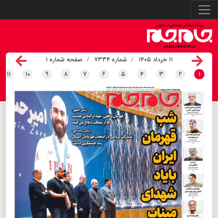
۱۱ خرداد ۱۴۰۵
شماره ۷۳۳۴
صفحه شماره ۱
۱۱
۱۰
۹
۸
۷
۶
۵
۴
۳
۲
۱