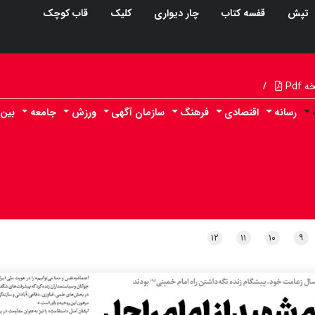
تپش
قفسه کتاب
چار دیواری
کلیک
قاب کوچک
Pdf
/
رسانه
اقتصادی
فرهنگ
سازمان آگهی
ورزش
جامعه
بین 
۱۲
۱۱
۱۰
۹