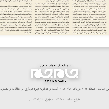
 سایت، متعلق به « روزنامه جام جم » است و هرگونه بهره ‌برداری از مطالب و تصاویر آ
طراح سایت : شرکت نوآوران تارنماگستر