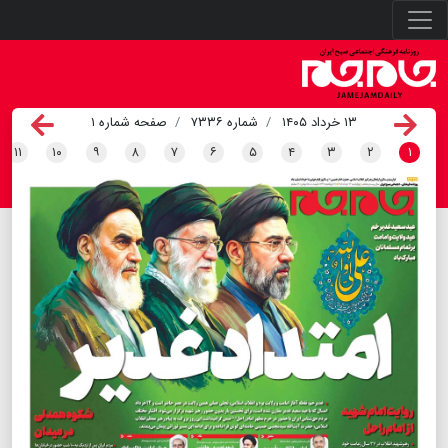
۱۳ خرداد ۱۴۰۵
شماره ۷۳۳۶
صفحه شماره ۱
۱۱
۱۰
۹
۸
۷
۶
۵
۴
۳
۲
۱