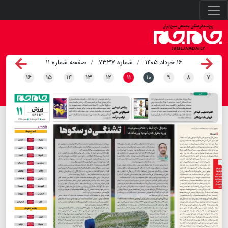
۱۶ خرداد ۱۴۰۵
شماره ۷۳۳۷
صفحه شماره ۱۱
۱۶
۱۵
۱۴
۱۳
۱۲
۱۱
۱۰
۹
۸
۷