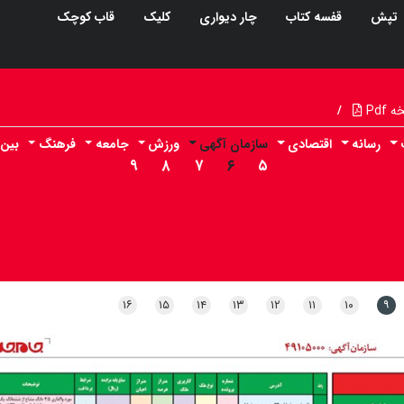
تپش
قفسه کتاب
چار دیواری
کلیک
قاب کوچک
Pdf
/
رسانه
اقتصادی
سازمان آگهی
ورزش
جامعه
فرهنگ
بین 
۹
۸
۷
۶
۵
۱۶
۱۵
۱۴
۱۳
۱۲
۱۱
۱۰
۹