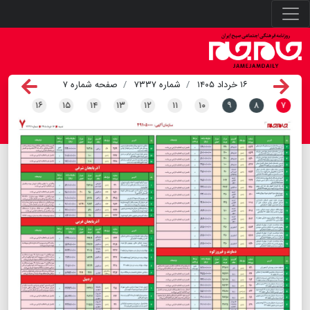
۱۶ خرداد ۱۴۰۵
شماره ۷۳۳۷
صفحه شماره ۷
۱۶
۱۵
۱۴
۱۳
۱۲
۱۱
۱۰
۹
۸
۷