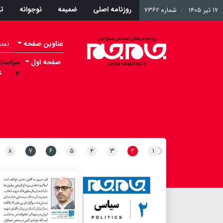
روزنامه اصلی
ضمیمه
نوجوانه
ت
۱۷ تیر ۱۴۰۵
شماره ۷۳۶۲
عناوین صفحه
نسخه 
صفحه اول
سیاست
۶
۲
۸
۷
۶
۵
۴
۳
۲
۱