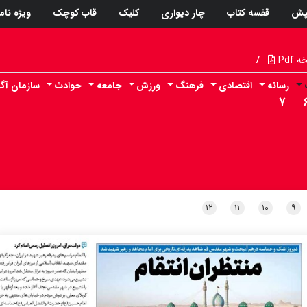
پش
قفسه کتاب
چار دیواری
کلیک
قاب کوچک
ویژه نام
Pdf
/
رسانه
اقتصادی
فرهنگ
ورزش
جامعه
حوادث
سازمان آگ
۷
۱۲
۱۱
۱۰
۹