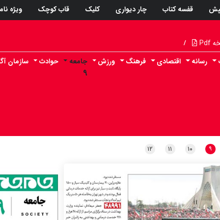
پش
قفسه کتاب
چار دیواری
کلیک
قاب کوچک
ویژه نام
Pdf
/
رسانه
اقتصادی
فرهنگ
ورزش
جامعه
حوادث
سازمان آگ
۹
۱۲
۱۱
۱۰
۹