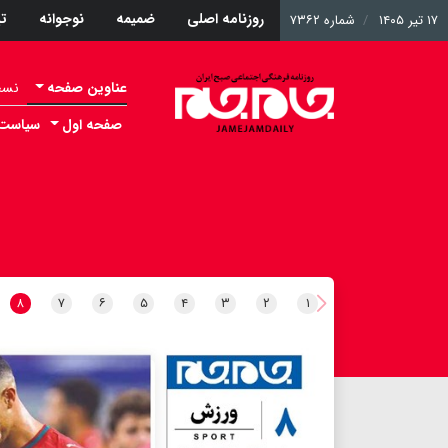
روزنامه اصلی
ضمیمه
نوجوانه
ت
۱۷ تیر ۱۴۰۵
شماره ۷۳۶۲
عناوین صفحه
نسخه 
صفحه اول
سیاست
۸
۷
۶
۵
۴
۳
۲
۱