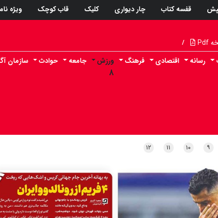
پش
قفسه کتاب
چار دیواری
کلیک
قاب کوچک
ویژه نام
Pdf
/
رسانه
اقتصادی
فرهنگ
ورزش
جامعه
حوادث
سازمان آگ
۸
۱۲
۱۱
۱۰
۹