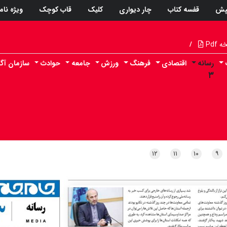
پش
قفسه کتاب
چار دیواری
کلیک
قاب کوچک
ویژه نام
Pdf
/
رسانه
اقتصادی
فرهنگ
ورزش
جامعه
حوادث
سازمان آگ
۳
۱۲
۱۱
۱۰
۹