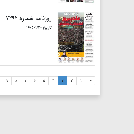
روزنامه شماره ۷۲۹۲
تاریخ ۱۴۰۵/۱/۲۰
۹
۸
۷
۶
۵
۴
۳
۲
۱
«