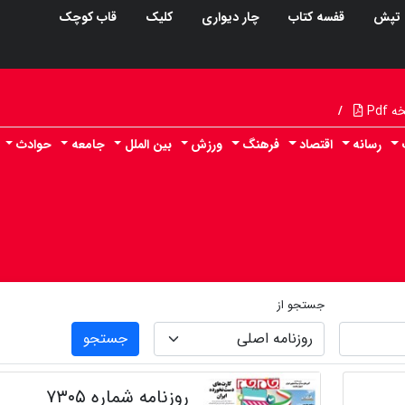
تپش
قفسه کتاب
چار دیواری
کلیک
قاب کوچک
Pdf
/
رسانه
اقتصاد
فرهنگ
ورزش
بین الملل
جامعه
حوادث
جستجو از
جستجو
روزنامه شماره ۷۳۰۵