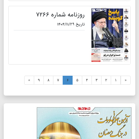
روزنامه شماره ۷۲۶۶
تاریخ ۱۴۰۴/۱۱/۲۹
»
۹
۸
۷
۶
۵
۴
۳
۲
۱
«