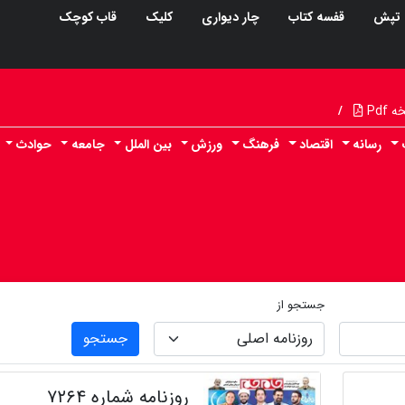
تپش
قفسه کتاب
چار دیواری
کلیک
قاب کوچک
Pdf
/
رسانه
اقتصاد
فرهنگ
ورزش
بین الملل
جامعه
حوادث
جستجو از
جستجو
روزنامه شماره ۷۲۶۴