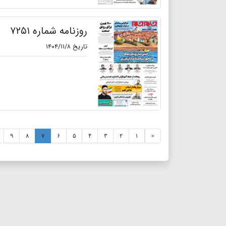
روزنامه شماره ۷۲۵۱
تاریخ ۱۴۰۴/۱۱/۸
۹
۸
۷
۶
۵
۴
۳
۲
۱
«