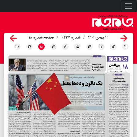
۱۹ بهمن ۱۴۰۱
شماره ۶۴۲۷
صفحه شماره ۱۸
۲۰
۱۹
۱۸
۱۷
۱۶
۱۵
۱۴
۱۳
۱۲
۱۱