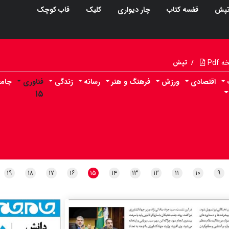
پش
قفسه کتاب
چار دیواری
کلیک
قاب کوچک
Pdf
/
تپش
اقتصادی
ورزش
فرهنگ و هنر
رسانه
زندگی
فناوری
جامع
۱۵
۱۹
۱۸
۱۷
۱۶
۱۵
۱۴
۱۳
۱۲
۱۱
۱۰
۹