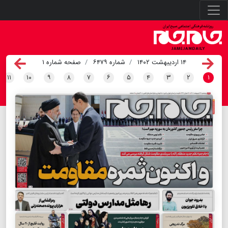
۱۴ اردیبهشت ۱۴۰۲
شماره ۶۴۷۹
صفحه شماره ۱
۱۱
۱۰
۹
۸
۷
۶
۵
۴
۳
۲
۱