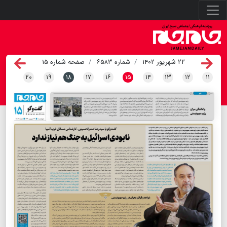
۲۲ شهریور ۱۴۰۲
شماره ۶۵۸۳
صفحه شماره ۱۵
۲۰
۱۹
۱۸
۱۷
۱۶
۱۵
۱۴
۱۳
۱۲
۱۱