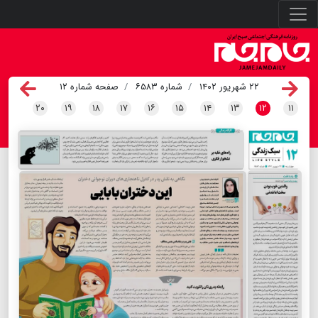
۲۲ شهریور ۱۴۰۲
شماره ۶۵۸۳
صفحه شماره ۱۲
۲۰
۱۹
۱۸
۱۷
۱۶
۱۵
۱۴
۱۳
۱۲
۱۱