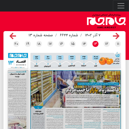
۷ آذر ۱۴۰۲
شماره ۶۶۴۴
صفحه شماره ۱۳
۲۰
۱۹
۱۸
۱۷
۱۶
۱۵
۱۴
۱۳
۱۲
۱۱