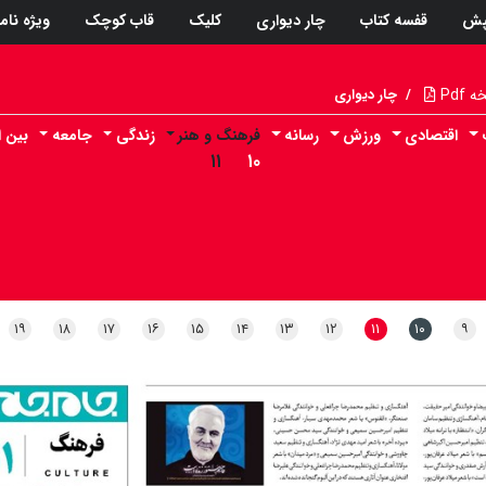
پش
قفسه کتاب
چار دیواری
کلیک
قاب کوچک
ویژه نام
Pdf
/
چار دیواری
اقتصادی
ورزش
رسانه
فرهنگ و هنر
زندگی
جامعه
بین ا
۱۱
۱۰
۱۹
۱۸
۱۷
۱۶
۱۵
۱۴
۱۳
۱۲
۱۱
۱۰
۹