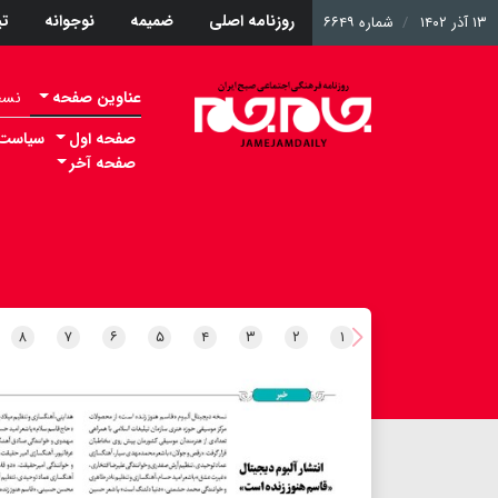
روزنامه اصلی
ضمیمه
نوجوانه
ت
۱۳ آذر ۱۴۰۲
شماره ۶۶۴۹
عناوین صفحه
نسخه 
صفحه اول
سیاست
صفحه آخر
۸
۷
۶
۵
۴
۳
۲
۱