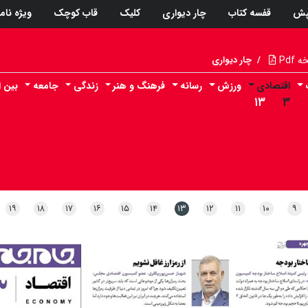
پش
قفسه کتاب
چار دیواری
کلیک
قاب کوچک
ویژه نام
Pdf
/
چار دیواری
اقتصادی
ورزش
رسانه
فرهنگ و هنر
زندگی
جامعه
بین ا
۱۳
۳
۱۹
۱۸
۱۷
۱۶
۱۵
۱۴
۱۳
۱۲
۱۱
۱۰
۹