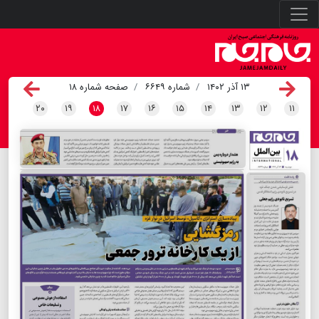
۱۳ آذر ۱۴۰۲
شماره ۶۶۴۹
صفحه شماره ۱۸
۲۰
۱۹
۱۸
۱۷
۱۶
۱۵
۱۴
۱۳
۱۲
۱۱