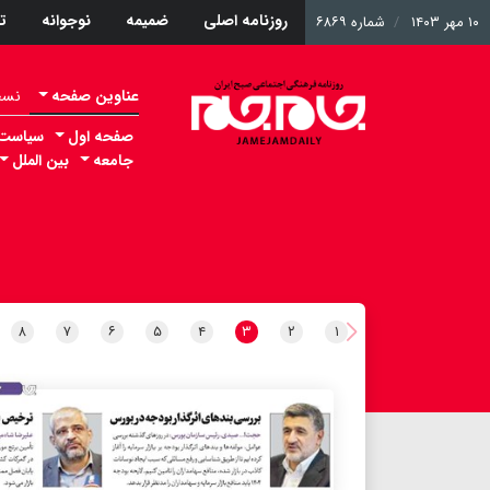
روزنامه اصلی
ضمیمه
نوجوانه
ت
۱۰ مهر ۱۴۰۳
شماره ۶۸۶۹
عناوین صفحه
نسخه 
صفحه اول
سیاست
جامعه
بین الملل
۸
۷
۶
۵
۴
۳
۲
۱