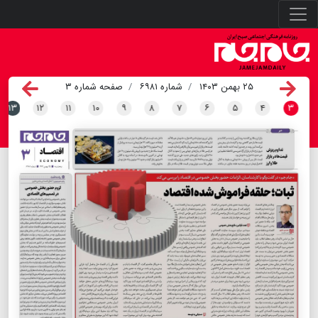
۲۵ بهمن ۱۴۰۳
شماره ۶۹۸۱
صفحه شماره ۳
۱۳
۱۲
۱۱
۱۰
۹
۸
۷
۶
۵
۴
۳