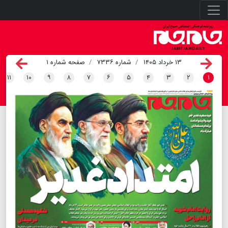
۱۳ خرداد ۱۴۰۵
شماره ۷۳۳۶
صفحه شماره ۱
۱۱
۱۰
۹
۸
۷
۶
۵
۴
۳
۲
۱