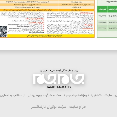
 سایت، متعلق به « روزنامه جام جم » است و هرگونه بهره ‌برداری از مطالب و تصاویر آ
طراح سایت : شرکت نوآوران تارنماگستر