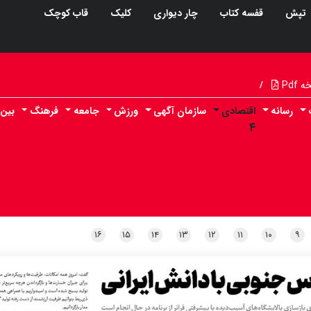
تپش
قفسه کتاب
چار دیواری
کلیک
قاب کوچک
Pdf
/
رسانه
اقتصادی
سازمان آگهی
ورزش
جامعه
فرهنگ
بین 
۴
۱۶
۱۵
۱۴
۱۳
۱۲
۱۱
۱۰
۹