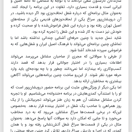
سازندگان کارستون سعی کرده‌اند تا با توجه به مشاغلی که کاملا اصیل و
ایرانی است و قدمت بسیاری دارد، تفاوت در این برنامه را ایجاد کنند.
به‌عنوان مثال برنامه‌ای که درباره شغل لحاف‌دوزی بود اگر دیده باشید، در
آن درویشان‌پور سراغ یکی از لحاف‌دوزهای قدیمی یکی از محله‌های
اصیل تهران رفته بود و درباره این شغل فراموش‌شده با او صحبت کرده و
خودش نیز دست به کار شده و این شغل را تجربه کرده بود.
شاید نسل جدید با چنین حرفه‌ای آشنایی چندانی نداشته باشد اما با
تماشای چنین برنامه‌ای می‌تواند با فرهنگ اصیل ایران و شغل‌هایی که به
فراموشی سپرده شده‌اند آشنا شود.
از طرفی با سوالاتی که مجری از صاحبان مشاغل می‌پرسد می‌تواند
اطلاعات بسیاری را در اختیار جوانانی قرار بدهد که قصد دارند
کسب‌و‌کاری راه بیندازند اما نمی‌دانند چطور و با چه بودجه‌ای باید وارد
حرفه مورد نظر شوند. از این‌رو ساخت چنین برنامه‌هایی می‌تواند آگاهی
بیشتری به مخاطبان ارائه بدهد.
اما یکی دیگر از ویژگی‌های مثبت این برنامه حضور درویشان‌پور است که
او را با استندآپ کمدی‌هایش در برنامه «خندوانه» می‌شناسیم. او با تجربه
کردن مشاغل مختلف آن هم به زبان طنز می‌تواند تجربیاتش را از یک
روز همراهی با صاحب یک شغل در اختیار بیننده قرار بدهد. به‌خصوص
این‌که در برخی قسمت‌ها سراغ مشاغلی می‌رود که به درد مخاطب
می‌خورد و تا جایی که امکان دارد به سوالات آنها پاسخ می‌دهد. به‌عنوان
مثال در یکی از قسمت‌ها سراغ شغل آتش‌نشانی رفته بود و با همان
کمدی که در اجرا و بازیش سراغ داریم، تلاش کرد چنین حرفه سختی را