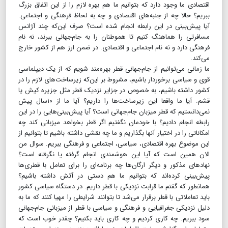
اقتصادی ما وجود دارد که بتوانیم ما هم بهره لازم را از این اتفاق بزرگ
ببریم؟ حالا چه از جنبه‌های اقتصادی و چه به لحاظ فرهنگی و اجتماعی.
آیا پیش‌بینی در این رابطه انجام شده است؟ صرف این‌که چند آژانس
مسافرتی را هماهنگ کنیم تا هموطنان را به جام‌‌جهانی ببرند، نه نام
فرهنگی دارد و نه نام اجتماعی و اقتصادی. در ضمن ارز هم از کشور خارج
می‌کند.
ما زمانی می‌توانیم از جام‌جهانی قطر بهره‌مند شویم که از یک دیپلماسی
قوی و سیاسی برخوردار باشیم، مشروط بر این‌که زیرساخت‌های لازم را در
کشور داشته باشیم، به خصوص در جزایر نزدیک قطر مثل جزیره کیش یا
قشم. آیا ما واقعا این زیرساخت‌ها را داریم؟ آیا ما از ۱۰سال پیش
نمی‌دانستیم که قطر میزبان جام‌جهانی است؟ آیا پیش‌بینی‌هایی را در این
رابطه انجام دادیم؟ با خودمان نگفتیم اگر قطر بخواهد میزبانی کند چه
امکاناتی را در اختیار آنها بگذاریم و ما چه نقشی داشته باشیم تا بتوانیم از
این موضوع بهره اقتصادی، سیاسی، اجتماعی و فرهنگی ببریم. سوال من
الان همین است که آیا این هوشمندی انجام گرفته یا نگرفته است؟
نهادهای مذکور و دیگر ارگان‌ها چه برنامه‌ای را برای تعامل با قطری‌ها
پیش‌بینی کرده‌اند که بتوانیم ما هم دستی در آتش داشته باشیم؟
همانطور که گفتم ما قرابت نزدیکی با قطر داریم. در دستگاه سیاسی کشور
باید تعاملاتی با قطر برقرار می‌شد تا بتوانند شرایطی را مهیا کنند که ما به
دلیل نزدیکی جغرافیایی و فرهنگی و سیاسی با قطر از میزبانی جام‌جهانی
سود ببریم. چه کاری کردیم و چه کاری باید بکنیم؟ چقدر خوب است که