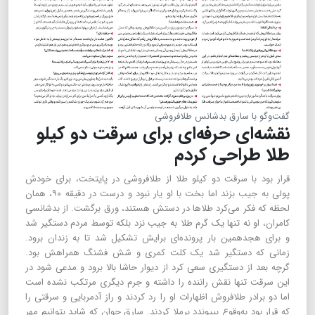
گفت‌و‌گو با سارق بدشانس طلافروشی
نقشه‌ای حرفه‌ای برای سرقت دو کیلو
طلا طراحی کردم
قرار بود با سرقت دو کیلو طلا از طلافروشی در پایتخت، برای خودش
پولی به جیب بزند اما بخت با او یار نبود و درست در دقیقه ۹۰، همان
لحظه که فکر می‌کرد طلاها در دستش هستند، ورق برگشت. از بدشانسی
کامران، او نه تنها یک گرم طلا به جیب نزد بلکه توسط مردم دستگیر شد
و برای هجدهمین بار پرونده‌ای برایش تشکیل شد تا به زندان برود.
زمانی که دستگیر شد یک کلت کمری و شش فشنگ همراهش بود.
گرچه بعد از دستگیری سعی کرد از دیوار حاشا بالا برود و مدعی شود در
این سرقت تنها نقش راننده را داشته و جرم دیگری مرتکب نشده است
اما دو برادر طلافروش اظهارات او را رد کردند و راز آدمربایی و سرقتی را
که قرار بود به‌وقوع بپیوندد برملا کردند. سارق جوان که شاید بتوانیم مهر