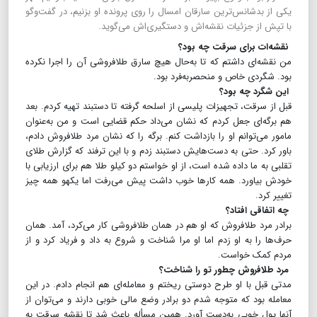
یکی از بدشانس‌ترین سارقان امسال را روی پرونده او بزنیم، در گفت‌و‌گو
با تپش از جزئیات نقشه‌اش و دستگیری‌اش می‌گوید.
نقشه‌ات برای سرقت چه بود؟
من نقشه‌ای داشتم که تا به‌حال هیچ سارق طلافروشی آن را اجرا نکرده
بود. شگردی خاص و منحصربه‌فرد بود.
این شگرد چه بود؟
قبل از سرقت، تجهیزات پلیسی از اسلحه گرفته تا دستبند تهیه کردم. بعد
هم برگه‌ای جعل کردم که نشان می‌داد حکم قضایی است و من به‌عنوان
مامور می‌توانم او را بازداشت کنم. برگه را که نشان مرد طلافروش دادم،
باور کرد. حتی به دست‌هایش دستبند زدم و با این ترفند که گزارش طلای
تقلبی به ما داده شده است، از او خواستم دو کیلو طلا هم برای ارزیابی با
خودش بیاورد. همه کارها خوب داشت پیش می‌رفت اما یکهو همه چیز
تغییر کرد.
چه اتفاقی افتاد؟
برادر مرد طلافروش که او هم در همان طلافروشی کار می‌کرد، آمد. همان
حرف‌ها را به او زدم اما او مرا شناخت و شروع به داد و فریاد کرد و از
مردم کمک خواست.
مرد طلافروش چطور تو را شناخت؟
مدتی قبل با او طرح دوستی ریختم و معامله‌ای هم انجام دادم. در این
معامله بود که متوجه شدم دو برادر وضع مالی خوبی دارند و می‌توان‌ از
آنها پول خوبی به‌دست آورد. همین مسأله باعث شد تا نقشه سرقت به