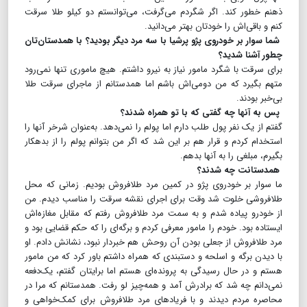
ذهنم خطور کند. اگر شگردم می‌گرفت، می‌توانستم دو کیلو طلا سرقت
کنم و باقی‌اش را خودتان بهتر می‌دانید.
شما سوار بر خودروی پژو پرشیا با سه مرد دیگر بودید؟ با همدستان‌تان
چطور آشنا شدید؟
برای سرقت با شگرد مامور نیاز به نیرو داشتم. هیچ ماموری تنها نمی‌رود
متهم بگیرد که من دومی‌اش باشم اما همدستانم از ماجرای سرقت طلا
بی‌خبر بودند.
پس به آنها چه گفتی که با تو همراه شدند؟
گفتم از یک نفر پول طلب دارم اما پولم را نمی‌دهد. به‌عنوان شر‌خر آنها را
استخدام کردم و قرار هم بر این شد که اگر من بتوانم پولم را از بدهکار
بگیرم، مبلغی را به آنها بدهم.
همدستانت چه شدند؟
ما سوار بر خودروی پژو در کمین مرد طلافروش بودیم. زمانی که محل
طلافروشی خلوت شد وقت برای اجرای نقشه سرقت را مناسب دیدم. من
از خودرو پیاده شدم و به سمت مرد طلافروش رفتم که مقابل مغازه‌اش
ایستاده بود. ‌خودم را مامور معرفی کردم و برگه‌ای را که حکم قضایی بود و
مرد طلافروش از جعلی بودن آن روحش هم خبر‌دار نبود، نشانش دادم. او
با دیدن برگه و اسلحه و دستبند‌ی که همراه داشتم باور کرد که من مامور
هستم و در حال رسیدگی به پرونده‌ای هستم اما برایتان گفتم، یک‌دفعه
نمی‌دانم چه شد که برادرش آمد و همه‌چیز لو رفت. همدستانم که مرا در
محاصره مردم دیدند و با فریادهای مرد طلافروش برای کمک‌خواهی و