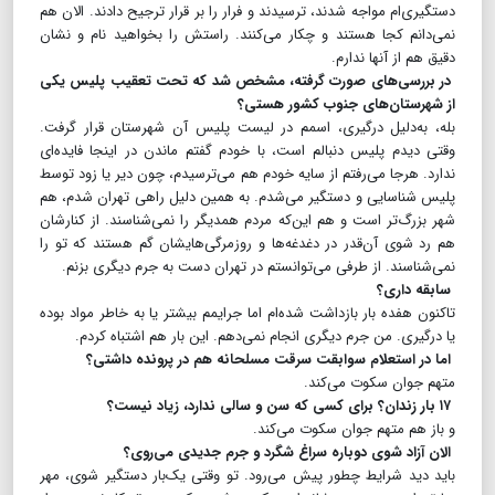
دستگیری‌ام مواجه شدند، ترسیدند و فرار را بر قرار ترجیح دادند. الان هم
نمی‌دانم کجا هستند و چکار می‌کنند. راستش را بخواهید نام و نشان
دقیق هم از آنها ندارم.
در بررسی‌های صورت گرفته، مشخص شد که تحت تعقیب پلیس یکی
از شهرستان‌های جنوب کشور هستی؟
بله، به‌دلیل درگیری، اسمم در لیست پلیس آن شهرستان قرار گرفت.
وقتی دیدم پلیس دنبالم است، با خودم گفتم ماندن در اینجا فایده‌ای
ندارد. هر‌جا می‌رفتم از سایه خودم هم می‌ترسیدم، چون دیر یا زود توسط
پلیس شناسایی و دستگیر می‌شدم. به همین دلیل راهی تهران شدم، هم
شهر بزرگ‌تر است و هم این‌که مردم همدیگر را نمی‌شناسند. از کنارشان
هم رد شوی آن‌قدر در دغدغه‌ها و روزمرگی‌هایشان گم هستند که تو را
نمی‌شناسند. از طرفی می‌توانستم در تهران دست به جرم دیگری بزنم.
سابقه داری؟
تاکنون هفده بار بازداشت شده‌ام اما جرایمم بیشتر یا به خاطر مواد بوده
یا درگیری. من جرم دیگری انجام نمی‌دهم. این بار هم اشتباه کردم.
اما در استعلام سوابقت سرقت مسلحانه هم در پرونده‌ داشتی؟
متهم جوان سکوت می‌کند.
۱۷ بار زندان؟ برای کسی که سن و سالی ندارد، زیاد نیست؟
و باز هم متهم جوان سکوت می‌کند.
الان آزاد شوی دوباره سراغ شگرد و جرم جدیدی می‌روی؟
باید دید شرایط چطور پیش می‌رود. تو وقتی یک‌بار دستگیر شوی، ‌مهر