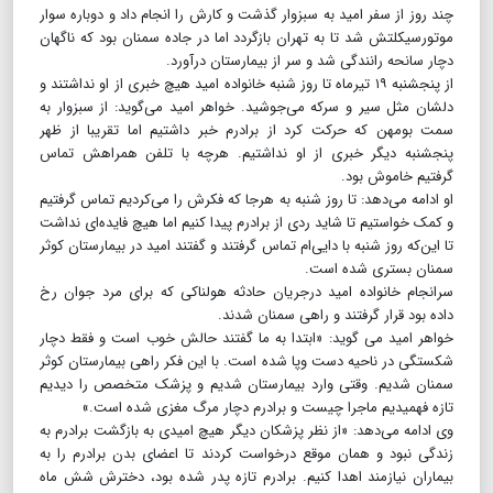
چند روز از سفر امید به سبزوار گذشت و کارش را انجام داد و دوباره سوار
موتورسیکلتش شد تا به تهران بازگردد اما در جاده سمنان بود که ناگهان
دچار سانحه رانندگی شد و سر از بیمارستان درآورد.
از پنجشنبه ۱۹ تیرماه تا روز شنبه خانواده امید هیچ خبری از او نداشتند و
دلشان مثل سیر و سرکه می‌جوشید. خواهر امید می‌گوید: از سبزوار به
سمت بومهن که حرکت کرد از برادرم خبر داشتیم اما تقریبا از ظهر
پنجشنبه دیگر خبری از او نداشتیم. هرچه با تلفن همراهش تماس
گرفتیم خاموش بود.
او ادامه می‌دهد: تا روز شنبه به هرجا که فکرش را می‌کردیم تماس گرفتیم
و کمک خواستیم تا شاید ردی از برادرم پیدا کنیم اما هیچ فایده‌ای نداشت
تا این‌که روز شنبه با دایی‌ام تماس گرفتند و گفتند امید در بیمارستان کوثر
سمنان بستری شده است.
سرانجام خانواده امید درجریان حادثه هولناکی که برای مرد جوان رخ
داده بود قرار گرفتند و راهی سمنان شدند.
خواهر امید می گوید: «ابتدا به ما گفتند حالش خوب است و فقط دچار
شکستگی در ناحیه دست وپا شده است. با این فکر راهی بیمارستان کوثر
سمنان شدیم. وقتی وارد بیمارستان شدیم و پزشک متخصص را دیدیم
تازه فهمیدیم ماجرا چیست و برادرم دچار مرگ مغزی شده است.»
وی ادامه می‌دهد: «از نظر پزشکان دیگر هیچ امیدی به بازگشت برادرم به
زندگی نبود و همان موقع درخواست کردند تا اعضای بدن برادرم را به
بیماران نیازمند اهدا کنیم. برادرم تازه پدر شده بود، دخترش شش ماه