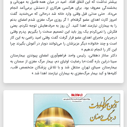
بیشتر نداشت که این اتفاق افتاد. امید در میان همه فامیل به مهربانی و
بخشندگی معروف بود. برای هرکسی هرکاری از دستش برمی‌آمد انجام
می‌داد. حتی مدتی قبل وقتی وارد خانه شد درحالی که می‌خندید گفت
امروز کارت اهدای عضو گرفته‌ام. ا گر روزی مرگ مغزی شدم اعضای بدنم
را به بیماران نیازمند اهدا کنید. آن روز به حرف‌هایش توجه نکردم، یعنی
فکرش را نمی‌کردم یک روز باید این تصمیم سخت را بگیریم .پدرم وقتی
درجریان ماجرای اهدای عضو قرار گرفت گفت وقتی امید راضی به این کار
است و چند خانواده دیگر عزیزشان را می‌توانند دوبار در آغوش بگیرند چرا
این کار را انجام ندهیم.»
دکتر ساناز دهقانی، رئیس واحد فراهم‌آوری اعضای پیوندی بیمارستان
سینا دراین باره گفت:«با رضایت اولیای دم، بیمار مرگ مغزی از سمنان به
بیمارستان سینای تهران منتقل شد و با تلاش پزشکان متخصص قلب،
کلیه‌ها و کبد بیمار مرگ‌مغزی به بیماران نیازمند اهدا شد.»