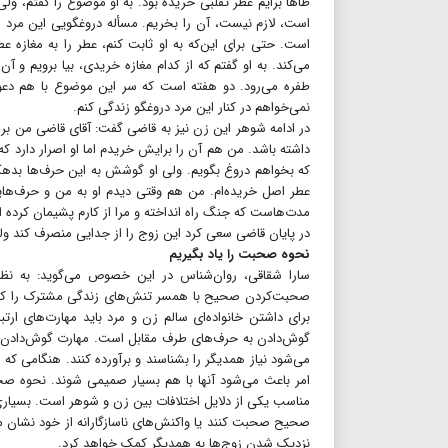
طاها برایم عطر تقلبی خریده بود. به او موضوع را گفتم، ول
است، لازم نیست، آن را بخریم. مسأله دروغگویی این مر
است. حتی برای این‌که به او ثابت کنم، عطر را به مغازه ع
می‌کند. به او گفتم که از کدام مغازه خریدی، بیا برویم و
طفره می‌رود. دو هفته است که سر این موضوع با هم دعوا
نمی‌خواهم در کنار این مرد دروغگو زندگی کنم.
در ادامه شوهر این زن نیز به قاضی گفت: آقای قاضی من ب
داشته باشد. من هم آن را برایش خریدم اما او اصرار دارد 
که بخواهم دروغ بگویم. ولی او گوشش به این حرف‌ها بدهکا
عطر اصل خریده‌ام. من هم وقتی دیدم او به من و حرف‌هایم ا
مدت‌هاست که جنگ ‌راه انداخته و مرا از کارم پشیمان کرده
در پایان قاضی سعی کرد این زوج را از جدایی منصرف کند ولی 
نحوه صحبت را یاد بگیریم
سارا شقاقی، روان‌شناس در این خصوص می‌گوید: به نظ
صحبت‌کردن صحیح با همسر تنش‌های زندگی مشترک را کاه
برای داشتن خانواده‌ای سالم زن و مرد باید مهارت‌های ارتباط
گوش‌دادن به حرف‌های طرف مقابل است. مهارت گوش‌دادن از
می‌شود نیاز همدیگر را بشناسند و برآورده کنند. هنگامی 
امر باعث می‌شود آنها با هم بسیار صمیمی شوند. نحوه صحب
مناسب یکی از دلایل اختلافات بین زن و شوهر است. بسیاری از
صحیح صحبت کنند یا واکنش‌های ناسازگارانه از خود نشان م
نزدیک شدن زوج‌ها به همدیگر کمک خواهد کرد.