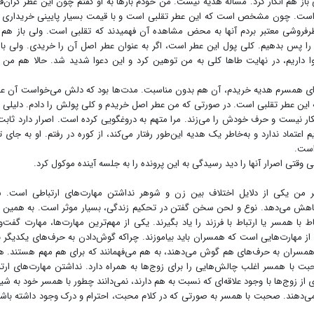
ی باز هم انکار کرد. مسأله هدیه نیست. من خودم بارها به او گفتم چون این عطر گران‌
د است. چون مشخص است که این عطر تقلبی است و با قیمت بسیار پایینی خریداری 
طر‌فروشی معتبر بردم آنها به محض مشاهده آن فهمیدند که تقلبی است. ولی باز هم ا
 آن را پس بدهیم. کلی پول این عطر است، اگر به عنوان عطر اصل آن را خریدی. ولی با
 داریم، در نهایت طاها کلی به من توهین کرد و این دعوا شدید شد. حالا هم من 
رای همسرم هدیه خریدم، آن هم بدون مناسبت. مدت‌ها بود که دلش می‌خواست آن عط
که این عطر تقلبی است. در صورتی که من عطر اصل خریدم و کلی پولش را دادم. دلیلی ن
ر نیست و حرف خودش را می‌زند. مرا متهم به دروغگویی کرده است. اصرار دارد ثابت
عتماد ندارد و به‌خاطر یک هدیه این‌طور رفتار می‌کند، از کوره در رفتم. او به جای 
 است.
وقتی اصرار آنها را دید رسیدگی به این پرونده را به جلسه آینده موکول کرد.
ر من یکی از دلایل اختلاف بین زن و شوهر نداشتن مهارت‌های ارتباطی است. ش
ش می‌دهد. نوع و لحن سخن گفتن در تحکیم زندگی، بسیار موثر است. به همین د
 با همسر یا ارتباط با فرزند را یاد بگیرند. یکی از مهم‌ترین مهارت‌ها، مهارت گفت‌و‌
 مهارت‌هایی است که همسران باید بیاموزند. چراکه گوش‌دادن به حرف‌های یکدیگر 
که همسران به حرف‌های هم گوش می‌دهند، به هم می‌فهمانند که برای هم مهم هستند. 
ت با همسر اغلب چالش‌هایی را برای زوج‌ها به همراه دارد. نداشتن مهارت‌های ارت
 زوج‌ها با وجود علاقه‌ای که نسبت به هم دارند، نمی‌دانند چطور با همسر خود به شیو
ی‌دهند. صحبت با همسر به صورتی که در کلام محبت، احترام و درک وجود داشته باشد