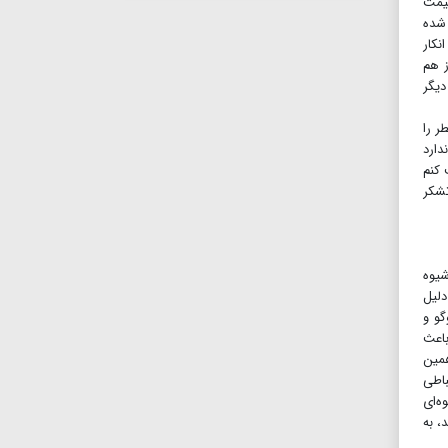
قیمت
شده
نکار
ز هم
دیگر
ر را
دارد
 کنم
تشکر
یوه
لیل
گو و
باعث
همین
باطی
ه‌ای
، به