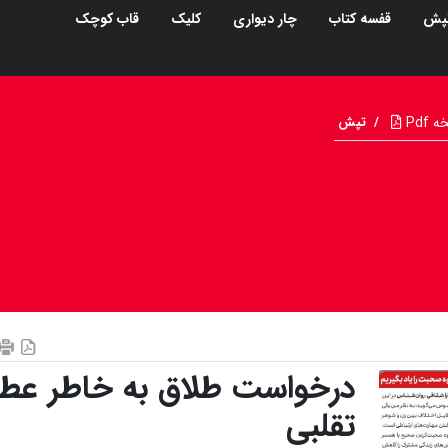
پش
قفسه کتاب
چار دیواری
کلیک
قاب کوچک
Pdf
/
تپش
درخواست طلاق به خاطر عطر
تقلبی