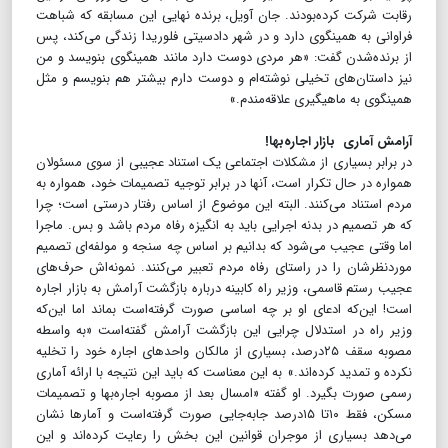
رقابت شرکت کرده‌بودند. جان آویل، برنده نهایی این مسابقه که شباهت
فراوانی به همینگوی دارد و در شهر دادسیتی فلوریدا زندگی می‌کند، پس
از برنده‌شدن گفت: «هر مردی دوست دارد مانند همینگوی بنویسد و من
نیز داستان‌های تخیلی نوشته‌ام و دوست دارم بیشتر هم بنویسم و مثل
همینگوی به ماهیگیری علاقه‌مندم.»
آرامش آماری بازار اجاره‌بها!
در برابر بسیاری از مشکلات اجتماعی یک استناد عجیبی از سوی مسئولان
همواره در حال تکرار است، آنها در برابر توجیه تصمیمات خود، همواره به
مردم استناد می‌کنند. البته این موضوع از اساس رفتار درستی است؛ چرا
که هر تصمیم در بدنه اجرایی باید به انگیزه رفاه مردم باشد و بس. ماجرا
اما وقتی عجیب می‌شود که بدانیم بر اساس چه سنجه و مولفه‌ای تصمیم
موردنظرشان را در راستای رفاه مردم تعبیر می‌کنند. نمونه‌اش حرف‌های
عجیب رستم قاسمی، وزیر راه کابینه درباره بازگشت آرامش به بازار اجاره
است! این‌که ادعای او بر چه اساسی صورت گرفته‌است بماند اما این‌که
وزیر راه در استدلال چرایی این بازگشت آرامش گفته‌است «به واسطه
مصوبه سقف ۲۵درصد، بسیاری از مالکان واحدهای اجاره خود را تخلیه
نکرده و تمدید کرده‌اند.» به این معناست که باید این نتیجه با ارائه آماری
رسمی صورت بگیرد. او گفته «امسال بعد از مصوبه اجاره‌بها و تصمیمات
مسکن، فقط ۱۰تا ۱۵درصد جابه‌جایی صورت گرفته‌است و آمارها نشان
می‌دهد بسیاری از موجران قوانین این بخش را رعایت کرده‌اند و این