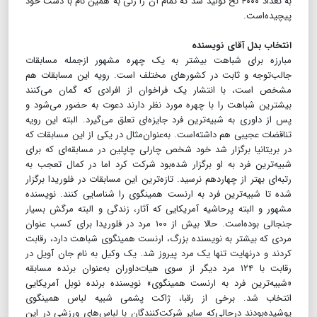
به تعداد ۴۰۰۰ نخ تولید شد که تمام آن را زنی به همین نام با دست خود
پیچیده‌است.
انتخاب بدل آقای نویسنده
مبارزه برای شباهت بیشتر به یک چهره مشهور ازجمله مسابقات
جالب‌توجه و ثابت در کشورهای مختلف است. رویه این مسابقات هم
مشخص است، با انتشار یک فراخوان از افرادی که گمان می‌کنند
بیشترین شباهت را با چهره مورد نظر دارند دعوت به حضور می‌شود و
پس از داوری به شبیه‌ترین فرد جایزه‌ای تعلق می‌گیرد. البته این رویه
تناقضات عجیبی هم داشته‌است. به‌عنوان‌مثال در یکی از این مسابقات که
در بریتانیا برگزار شد خود شخص چارلی چاپلین در مسابقه‌ای که برای
شبیه‌ترین فرد به او برگزار شده‌بود شرکت کرد اما در کمال تعجب به
رتبه‌ای بهتر از چهاردهم نرسید. تازه‌ترین این مسابقات در فلوریدا برگزار
شده تا شبیه‌ترین فرد به ارنست همینگوی را شناسایی کنند. نویسنده
مشهور و البته پرحاشیه آمریکایی که آثار، زندگی و البته مرگش بسیار
جنجالی بوده‌است. حالا بیش از ۱۰۰ مرد در فلوریدا برای کسب عنوان
مردی که بیشتر به نویسنده بزرگ، ارنست همینگوی شباهت دارد، رقابت
کردند و درنهایت تنها یک مرد پیروز شد. یک وکیل به نام جان آویل در
رقابت با ۱۲۴ مرد دیگر از سوی هیات‌داوران به‌عنوان برنده مسابقه
«شبیه‌ترین فرد به ارنست همینگوی» نویسنده برنده نوبل آمریکایی
انتخاب شد. برخی از رقبا، ژاکت پشمی شبیه لباس همینگوی
پوشیده‌بودند درحالی‌که سایر شرکت‌کنندگان با لباس‌های ورزشی در این