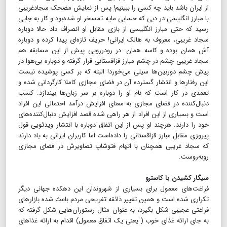
از ایران باشد باید چه کسی را ببینیم! پس از نمایش مضحک سجاد‌غریبی
با مبارز انگلیسی در دبی که حسابی مایه تمسخر او شده‌بود و کار به جایی
رسید که حتی مبارز انگلیسی از بازی مقابل او انصراف داد حالا دوباره
سجاد غریبی، معروف به هالک ایرانی! حریف تازه‌ای پیدا کرده و دوباره
آش همان بوده و کاسه همان. در رودررویی پیش از این مسابقه هم
سجاد غریبی چشم در چشم مبارز قزاقستانی قرار گرفته و دوباره بی‌هوا در
پیش چشم دوربین‌ها سیلی می‌خورد! البته که بر کسی پوشیده نیست
این رفتارها و انتشار گسترده آن در فضای مجازی کاملا کارگردانی‌ شده و
تعمدی در کار است که نام او را دوباره بر سر زبان‌ها بیندازد. کسب
دنبال‌کننده‌ در فضای مجازی به معنای افزایش درآمد احتمالی این افراد
است و بسیاری از این افراد از هر راهی شده قصد افزایش دنبال‌کننده‌های
خود را دارند. هرچند او پس از این اتفاق دوباره با انتشار ویدئویی قول
پیروزی مقابل مبارز قزاقستانی را داده‌است اما کاربران ایرانی به یاد دارند
که سجاد غریبی همچنان با اتهام فتوشاپ تصاویرش در فضای مجازی
روبه‌روست.
سیگار کشیدن با کاسترو
فراغت‌های معمول برای بسیاری از شهروندان این دهکده جهانی دیگر
تکراری شده است و همین تغییر ذائقه تفریحی مردم باعث شده بازارهای
فراغتی عجیبی شکل بگیرد، به عنوان مثال رستوران‌هایی شکل گرفته که
به جای ارائه غذای خوب ( یعنی یک اتفاق معمول) اقدام به ارائه غذاهای