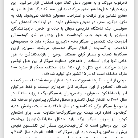
نامرغوب می‌کند و به همین دلیل اتفاقا مورد استقبال قرار می‌گیرد. این
رویه درباره هتل‌ها هم صدق می‌کند، به این معنا که دیگر هتل‌ها تنها به
معنای فضایی برای فراغت و استراحت معمولی شناخته نمی‌شوند بلکه به
دلایل دیگری سعی در معرفی خودشان دارند. در ارتفاعات کوه‌های آلپ
سوئیس، یک اقامتگاه تفریحی مجلل با جاذبه‌ای خاص، بازدیدکنندگان
بسیاری را به خود جلب کرده‌است. هتل چدی در شهر کوهستانی
آندرمات یک کلکسیون سیگار به‌نام «لایبرری سیگار» دارد که مجموعه‌ای
تخصصی و گسترده از انواع سیگار محسوب می‌شود. بسیاری ازاین
سیگارها کمیاب و بسیار گران هستند. برخی از بازدیدکنندگان به طور
خاص تنها برای استفاده از طعم‌های متفاوت سیگار از این هتل لوکس
بازدید می‌کنند. این هتل دارای ۹۵۰ مدل مختلف سیگار از حدود ۴۰۰
مارک مختلف است که در ۱۵ کشور دنیا تولید شده‌اند.
برخی از این سیگارها به‌صورت محدود به بازار عرضه شده‌ یا بسیار کمیاب
شده‌اند. تعدادی از این سیگارها قابل خریداری نیستند و فقط می‌توان
آنها را تماشا کرد. به‌عنوان نمونه می‌توان به سیگار برگ « پرزینسیا» که در
سال ۲۰۰۶ به افتخار فیدل کاسترو و محفل نخبگان پیرامون او ساخته شد
یا دو نخ سیگار برگی که کاسترو در سال ۱۹۷۵ به مناسبت تولدش هدیه
گرفته‌بود، اشاره کرد. قیمت این سیگاربرگ‌ها متفاوت است. برای امتحان
کردن ارزان‌ترین سیگار برگ باید حداقل ۱۰فرانک(۱۰یورو) پرداخت
کرد. این درحالی است که گران‌قیمت‌ترین سیگار این کلکسیون نفیس
بیش از ۸۶۰۰یورو قیمت دارد. این سیگار که cohiba نام دارد سال ۲۰۰۶ و