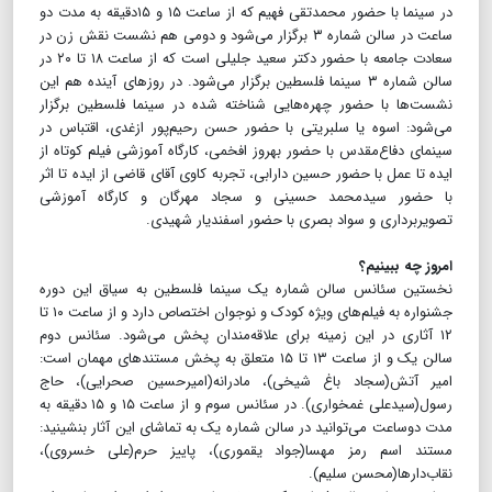
در سینما با حضور محمدتقی فهیم که از ساعت ۱۵ و ۱۵دقیقه به مدت دو
ساعت در سالن شماره ۳ برگزار می‌شود و دومی هم نشست نقش زن در
سعادت جامعه با حضور دکتر سعید جلیلی است که از ساعت ۱۸ تا ۲۰ در
سالن شماره ۳ سینما فلسطین برگزار می‌شود. در روزهای آینده هم این
نشست‌ها با حضور چهره‌هایی شناخته شده در سینما فلسطین برگزار
می‌شود: اسوه یا سلبریتی با حضور حسن رحیم‌پور ازغدی، اقتباس در
سینمای دفاع‌مقدس با حضور بهروز افخمی، کارگاه آموزشی فیلم کوتاه از
ایده تا عمل با حضور حسین دارابی، تجربه کاوی آقای قاضی از ایده تا اثر
با حضور سیدمحمد حسینی و سجاد مهرگان و کارگاه آموزشی
تصویربرداری و سواد بصری با حضور اسفندیار شهیدی.
امروز چه ببینیم؟
نخستین سئانس سالن شماره یک سینما فلسطین به سیاق این دوره
جشنواره به فیلم‌های ویژه کودک و نوجوان اختصاص دارد و از ساعت ۱۰ تا
۱۲ آثاری در این زمینه برای علاقه‌مندان پخش می‌شود. سئانس دوم
سالن یک و از ساعت ۱۳ تا ۱۵ متعلق به پخش مستندهای مهمان است:
امیر آتش(سجاد باغ شیخی)، مادرانه(امیرحسین صحرایی)، حاج
رسول(سیدعلی غمخواری). در سئانس سوم و از ساعت ۱۵ و ۱۵ دقیقه به
مدت دو‌ساعت می‌توانید در سالن شماره یک به تماشای این آثار بنشینید:
مستند اسم رمز مهسا(جواد یقموری)، پاییز حرم(علی خسروی)،
نقاب‌دارها(محسن سلیم).