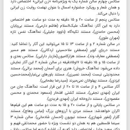
سئانس چهارم سالن شماره یک به ویژه‌برنامه «زن ایرانی» اختصاص دارد
و همان شعار و رویکرد جشنواره امسال با عنوان نهضت روایت زن ایرانی
را دنبال می‌کند.
سئانس پنجم از ساعت ۲۰ و ۱۵ دقیقه به مدت دو ساعت هم اختصاص
دارد به این آثار: نماآهنگ علیک‌السلام (هاشم دارمی)، مستند بی‌پایان
(محسن حامدی)، مستند تکیه‌گاه (داوود جلیلی)، نماآهنگ نفس تازه
(مهران علوی).
در سالن شماره ۲ و از ساعت ۱۳ تا ۱۵ می‌توانید این آثار را تماشا کنید:
مستند دریای کویر (مصطفی ملاحسینی اردکانی)، مستند هم مسیر
(مصطفی معارف وند)، مستند هزار‌کامیون(مازیار دارایی). سئانس بعدی و
از ساعت ۱۵ و ۱۵ دقیقه تا ۱۷و۱۵دقیقه در سالن شماره ۲ این آثار نمایش
داده می‌شود: نماآهنگ خروش/ هنری برای آسمان (محمد براتی)، مستند
محدودیتی نیست (محمد نصیری)، مستند باورهای بی‌غبار(محمدحسین
ایزدی)، مستند پهلوانان نمی‌میرند (سیدرضا بطحایی).
آثار سئانس ۴ و از ساعت ۱۸ تا ۲۰ از این قرار است: نماآهنگ جان من
ایران (مهدی نجفی)، مستند کشتی افتخار (مسعود محمدی و محسن
مقصودی)، مستند داروخانه ایران (مهدی فریدی).
در سئانس پایانی و از ساعت ۲۰ و ۱۵ به مدت دو ساعت هم این فیلم‌ها
اکران خواهدشد: مستند مردی با آرزوهای بزرگ (عباس وهاج)، مستند
گلزار (غفور شهبازی)، مستند نبویون (احسان شادمانی). سالن شماره ۳
سینما فلسطین هم به همان دو نشست ویژه با حضور محمدتقی فهیم و
دکتر سعید جلیلی اختصاص دارد که به آن اشاره کردیم اما سئانس پایانی