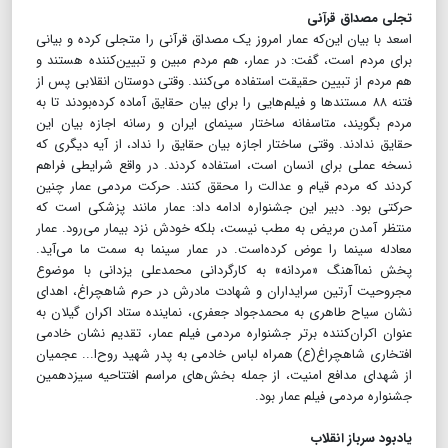
تجلی مصداق قرآنی
اسعد با بیان این‌که عمار امروز یک مصداق قرآنی را متجلی کرده و بیانی
برای مردم است، گفت: در عمار، هم مردم مبین و تبیین‌کننده هستند و
هم مردم از تبیین حقیقت استفاده می‌کنند. وقتی دوستان انقلابی پس از
فتنه ۸۸ مستندها و فیلم‌هایی را برای بیان حقایق آماده کرده‌بودند تا به
مردم بگویند، متاسفانه ساختار سینمای ایران و رسانه اجازه بیان این
حقایق ندادند. وقتی ساختار اجازه بیان حقایق را نداد، از آیه دیگری که
نسخه عملی برای انسان است، استفاده کردند. در واقع شرایطی فراهم
کردند که مردم قیام و عدالت را محقق کنند. حرکت مردمی عمار چنین
حرکتی بود. دبیر این جشنواره ادامه داد: عمار مانند پزشکی است که
منتظر آمدن مریض به مطب نیست، بلکه خودش نزد بیمار می‌رود. عمار
معادله سینما را عوض کرده‌است. در عمار سینما به سمت ما می‌آید.
پخش نماآهنگ «مردانه» به کارگردانی محمدعلی یزدانی با موضوع
مجروحیت آرتین سرایداران و شهادت مادرش در حرم شاهچراغ، اهدای
نشان سیاح طاهری به محمدجواد جعفری، نماینده ستاد اکران گیلان به
عنوان اکران‌کننده برتر جشنواره مردمی فیلم عمار، تقدیم نشان خادمی
افتخاری شاهچراغ(ع) همراه لباس خادمی به پدر شهید روح‌ا... عجمیان
از شهدای مدافع امنیت، از جمله بخش‌های مراسم افتتاحیه سیزدهمین
جشنواره مردمی فیلم عمار بود.
یادبود سرباز انقلاب