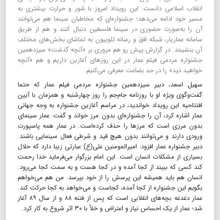
انقلاب اسلامی دانست. این رویداد امروز با شور و حرارت بیشتری به
مسیر خود ادامه می‌دهد؛ جشنواره‌ای که مخاطبان سینما هم می‌توانند
آن را به‌صورت حضوری در سینما فلسطین دنبال کنند و هم از طریق
سامانه عماریار، شبکه افق و رسانه تلوبیون به تماشای بخش‌های مختلف
آن بنشینند. در گزارش پیش رو هم مروری بر «آنچه گذشت» سیزدهمین
جشنواره مردمی فیلم عمار در این روزهای آغازین داریم و هم «آنچه
خواهید دید» را در حد بضاعت معرفی می‌کنیم.
سهیل اسعد، دبیر سیزدهمین جشنواره مردمی فیلم عمار که حتما
گفت‌و‌گوی ویژه او با روزنامه جام‌جم را روز چهارشنبه و همزمان با آیین
افتتاحیه این رویداد خواندید، در مراسم آغازین جشنواره به وجه جهانی
عمار اشاره کرد، آن را جشنواره‌ای بدون مرز خواند و گفت: عمار سینمای
بدون مرزی است که مرزها را حذف کرده‌است. در عمار همه پاسپورت
ورودی دارند و می‌توانند بدون هیچ قید و شرطی فعال سینمایی باشند.
دبیر جشنواره عمار افزود: امیرالمومنین علی(ع) عبارتی زیبا دارد که حلال
بسیاری از مشکلات انسان است. این امام بزرگوار می‌فرماید خدا رحمت
کند کسی که ببیند از کجا آمده و در کجا هست و به سمت کجا می‌رود.
انسان هم باید همیشه این پرسش را از خود بپرسد. من هم می‌خواهم
بگویم این جشنواره از کجا آمده، کجاست و می‌خواهد به کجا حرکت کند.
عمار دغدغه بچه‌های انقلابی است که پس از فتنه ۸۸ و از سال ۸۹ آغاز
شد؛ عمار از یک احساس نیاز و اعتراض و خلأ با ۳۰ اثر شروع به کار کرد.