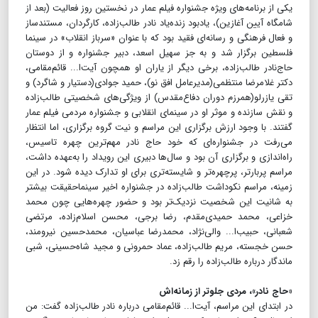
یکی از برنامه‌های ویژه جشنواره فیلم عمار در نخستین روز فعالیت (بعد از
شامگاه آیین آغازین)، یادبود زنده‌یاد نادر طالب‌زاده، کارگردان، مستندساز
و فعال فرهنگی و رسانه‌ای فقید بود که با عنوان «سرباز انقلاب» در سینما
فلسطین برگزار شد و به جز سهیل اسعد، دبیر جشنواره و از دوستان
حاج‌نادر طالب‌زاده، برخی دیگر از یاران او همچون آیت‌ا... قائم‌مقامی،
دکتر غلامرضا منتظمی(مدیرعامل افق نو)، حمید جوادی(دستیار و شاگرد) و
تقی یازرلو(همرزم دوران دفاع‌مقدس) از ویژگی‌های شخصیتی طالب‌زاده
و نقش سازنده و موثر او در سینمای انقلابی و جشنواره مردمی فیلم عمار
گفتند. با وجود ارزش برگزاری این مراسم و نیت گروه برگزاری، اما انتظار
می‌رفت در جشنواره‌ای که خود حاج نادر مهم‌ترین چهره تاسیس،
راه‌اندازی و برگزاری آن بود و سال‌ها دبیری این رویداد را به‌عهده داشت،
مراسم پربارتر، پرچهره‌تر و شایسته‌تری برای او تدارک دیده شود. در این
زمینه، مراسم نکوداشت طالب‌زاده در جشنواره اخیر سینماحقیقت بیشتر
به شانیت این شخصیت نزدیک‌تر بود و حضور چهره‌هایی چون محمد
خزاعی، محمد حمیدی‌مقدم، رضا برجی، محسن اسلام‌زاده، مرتضی
شعبانی، حبیب‌ا... والی‌نژاد، محمدرضا عباسیان، محمدحسین نیرومند،
حسن خجسته، مریم طالب‌زاده، عماد حمرونی و مجید شاه‌حسینی، شبی
ماندگار درباره طالب‌زاده را رقم زد.
«حاج نادر»، مردی جلوتر از زمانه‌اش
در ابتدای این مراسم، آیت‌ا... قائم‌مقامی درباره نادر طالب‌زاده گفت: من