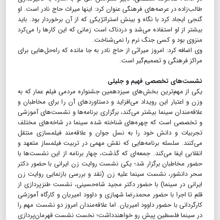
طالب‌زاده در عرصه‌های فرهنگی عنوان کرد: اینها میراث حاج نادر است. او
گنجی ایجاد کرد با نگاه و بینش استراتژیکی که از آن برخوردار بود. باید
بیشتر از او استفاده می‌شد و دردناک است زمانی که این کارها را می‌کرد
منزوی بود و کسی جنگ نرم را نمی‌شناخت.
وی اضافه کرد: امروز میراثی از حاج نادر به جا مانده که راه‌حل‌هایی برای
مراکز فرهنگی و تصمیم‌گیر است.
نشست‌های تخصصی فهیم و جلیلی
یکی از مهم‌ترین بخش‌های سیزدهمین جشنواره مردمی فیلم عمار که به
وزن و اعتبار این رویداد می‌افزاید و دستاوردهای آن را برای مخاطبان و
علاقه‌مندان سینما بیشتر می‌کند، برگزاری برنامه‌ها و نشست‌های آموزشی
و تخصصی است که چهره‌های شناخته شده سینما در شاخه‌های مختلف
تجربیات و دانش خود را به نسل جوان و علاقه‌مند فیلمسازی منتقل
می‌کنند. سلسله برنامه‌هایی که نقش مهمی در تربیت فیلمساز متعهد و
انقلابی ایفا می‌کند. جمعه‌ای که گذشت، چهار برنامه از این نشست‌ها با
حضور مخاطبان برگزار شد؛ یکی نشست روایت زن ایرانی با حضور دکتر
سحر دانشور، نشست سینما علیه زن (نقد و بررسی بازنمایی روایت زن
ایرانی در سینما) با حضور دکتر مجید شاه‌حسینی، نشست طنزپردازی از
قلم تا اجرا با حضور محمدرضا شهبازی و داوود امیریان و کارگاه آموزشی
کارگردانی با حضور داوود امیریان. اما علاقه‌مندان امروز دو نشست مهم را
در سینما فلسطین پیش رو خواهندداشت؛ نخست نشست قهرمان‌پردازی