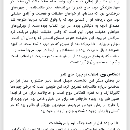
از سال ۶۰ و از زمانی که مسئول واحد فیلم ستاد پشتیبانی جنگ در
جهادسازندگی بود، حاج نادر را می‌شناختم. نادر طالب‌زاده از چهره‌های
درخشانی بود که دیده‌ام. او خواهان حقیقت و فضیلت و آزادی حقیقی
بود. من دریافتم او از کسانی بود که با وقوع انقلاب سریعا متوجه شد
مصداق آنچه به دنبالش بوده، در این انقلاب بوده‌است. از ویژگی‌های
خواهان حقیقت بودن این است که وقتی حقیقت تجلی می‌کند، فرد
سراغش می‌رود. این حقیقت هم در سیمای انسانی که به‌دنبال آن است،
تجلی می‌یابد. طالب‌زاده بعد از سیری که در غرب داشته‌است، می‌گوید
همیشه دنبال حقیقت بوده و مصداقش را ابتدا در غرب می‌دانسته، ولی
انقلاب که به وقوع می‌پیوندد او می‌فهمد مصداق حقیقت در انقلاب است
و آنچه امام‌خمینی(ره) آورده‌است.
انعکاس روح انقلاب در چهره حاج نادر
در بخش دیگر این نشست، سهیل اسعد دبیر جشنواره عمار نیز در
سخنانی درباره طالب‌زاده تصریح کرد: این طبیعی است که برخی چهره‌ها
تاثیرگذارند و به نظرم انعکاس روح است و حاج‌قاسم برای من از ابتدا
همین‌طور بود. چهره حاج‌نادر هم برای من خیلی خاص بود. من چهره او
را خارج از زمان خودش می‌دیدم. مهم‌ترین ویژگی او دقتی بود که در
آشنایی با زمان وجود داشت و جلوتر از زمان خود بود.
طالب‌زاده قبل از همه جنگ نرم را می‌شناخت
در ادامه، غلامرضا منتظمی، دبیر کنفرانس افق نو با اشاره به تأثیرگذاری