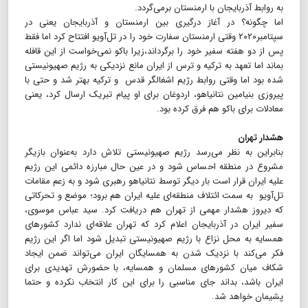
به روابط آذربایجان با ارمنستان برمی‌گردد.
اما چگونه؟ در آغاز درگیری بین ارمنستان و آذربایجان یعنی در
سپتامبر۲۰۲۰ وقتی ارمنستان سفارت خود را در تل‌آویو افتتاح کرد اما فقط
پس از دو هفته سفیر خود را برگرداند،زیرا باکو نمی‌خواست از این قافله
بماند اما تعهد به ترکیه و ترس از ایران مانع نزدیکی به رژیم صهیونیستی
شده بود اما وقتی روابط رژیم اشغالگر قدس و ترکیه بهتر شد و حتی با
پیروزی بنیامین نتانیاهو، اردوغان برای او پیام تبریک ارسال کرد، یعنی
معادلات برای باکو هم فرق کرده بود.
هشدار تهران
بنابراین به نظر می‌رسد رژیم صهیونیستی تلاش دارد به‌عنوان بازیگر
مشروع در منطقه احساس شود و در عین حال مبارزه دائمی این رژیم
علیه ایران قرار است بار دیگر توسط نتانیاهو رهبری شود و به زعم مقامات
تل‌آویو به سمت ائتلاف منطقه‌ای علیه ایران هم برود؛ موضع و تحرکاتی
که دیروز هشدار مهمی از تهران هم دریافت کرد. سید عباس موسوى،
سفیر ایران در آذربایجان اعلام کرد که تهران علاقه‌ای ندارد کشورهای
همسایه به محل نزاع با رژیم صهیونیستی تبدیل شود اما اگر این رژیم
فکر می‌کند با نزدیک شدن به همسایگان ایران می‌تواند ضمن ایجاد
شکاف میان کشورهای مسلمان و همسایه، با حضورش تهدیدی برای
ایران باشد، بداند جای مناسبی را برای این کار انتخاب نکرده و حتما
پشیمان خواهد شد.