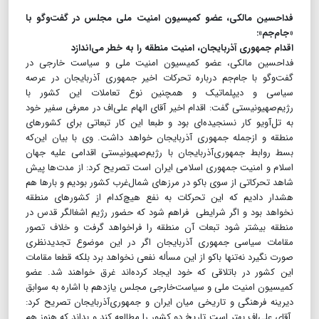
فداحسین مالکی، عضو کمیسیون امنیت ملی مجلس در گفت‌وگو با
«جام‌جم»:
اقدام جمهوری آذربایجان، امنیت منطقه را به خطر می‌اندازد
فداحسین مالکی، عضو کمیسیون امنیت ملی و سیاست خارجی در
گفت‌وگو با جام‌جم درباره تحرکات اخیر جمهوری آذربایجان در عرصه
سیاسی و دیپلماتیک و همچنین نوع تعاملات این کشور با
رژیم‌صهیونیستی گفت: اقدام اخیر آقای الهام علی‌اف در معرفی سفیر خود
به تل‌آویو کار نسنجیده‌ای بود و طبعا این کار تبعاتی برای کشورهای
منطقه و ازجمله جمهوری آذربایجان خواهد داشت. وی با بیان این‌که
بسط روابط جمهوری‌آذربایجان با رژیم‌صهیونیستی اقدامی علیه جهان
اسلام و امنیت جمهوری اسلامی ایران است تصریح کرد: از مدت‌ها پیش
شاهد تحرکاتی از سوی باکو در مرزهای شمال‌غرب کشور بودیم و بارها هم
هشدار دادیم که این تحرکات به نفع هیچ‌کدام از کشورهای منطقه
نخواهد بود و اگر شرایطی فراهم شود که حضور رژیم اشغالگر قدس در
منطقه بیشتر شود تبعات آن منطقه را فراخواهد گرفت و خلاف تصور
مقامات سیاسی جمهوری آذربایجان اگر در این موضوع تجدیدنظری
صورت نگیرد نه‌تنها باکو از این مسأله نفعی نخواهد برد بلکه قطعا مقامات
این کشور در باتلاقی که خود ایجاد کرده‌اند غرق خواهند شد. عضو
کمیسیون امنیت ملی و سیاست‌خارجی مجلس یازدهم با اشاره به سوابق
دیرینه فرهنگی و تاریخی میان ایران و جمهوری‌آذربایجان تصریح کرد:
آقای علی‌اف بهتر است تاریخ دو کشور را مطالعه کند و بداند که هنوز هم