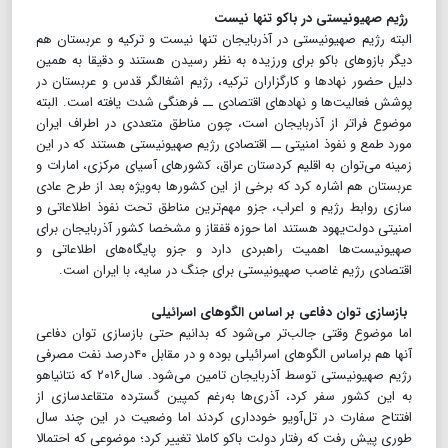
رژیم صهیونیستی در باکو تنها نیست
البته رژیم صهیونیستی در آذربایجان تنها نیست و ترکیه و عربستان هم
دیگر بازوهای باکو برای ورزیده به نظر رسیدن هستند و دقیقا به همین
دلیل حضور نهادها و کارگزاران ترکیه، رژیم اشغالگر قدس و عربستان در
پوشش فعالیت‌ها و نهادهای اقتصادی ــ فرهنگی شدت یافته است. البته
موضوع فراتر از آذربایجان است، چون مناطق متعددی در اطراف ایران
مورد طمع و نفوذ امنیتی ــ اقتصادی رژیم صهیونیستی هستند که در این
زمینه می‌توان به اقلیم کردستان عراق، کشورهای آسیای مرکزی، امارات و
عربستان هم اشاره کرد که برخی از این کشورها به‌ویژه بعد از طرح عادی
سازی روابط رژیم و اعراب، جزو مهم‌ترین مناطق تحت نفوذ اطلاعاتی و
امنیتی دولت‌یهود هستند اما حوزه قفقاز و مشخصا کشور آذربایجان برای
صهیونیست‌‌ها اهمیت راهبردی دارد و جزو پایگاه‌های اطلاعاتی و
اقتصادی رژیم غاصب صهیونیستی برای جنگ در سایه، با ایران است.
بازسازی توان دفاعی بر اساس الگو‌های اسرائیلی
اما موضوع وقتی جالب‌تر می‌شود که بدانیم حتی بازسازی توان دفاعی
آنها هم براساس الگو‌های اسرائیلی بوده و در مقابل ۴۰درصد نفت مصرفی
رژیم صهیونیستی توسط آذربایجان تامین می‌شود. سال۲۰۱۶ که نتانیاهو
به این کشور سفر کرد، آذری‌ها به‌رغم کمپین گسترده متقاعدسازی از
افتتاح سفارت در تل‌آویو خودداری کردند اما وضعیت در این چند سال
طوری پیش رفت که رفتار دولت باکو کاملا تغییر کرد؛ موضوعی که احتمالا