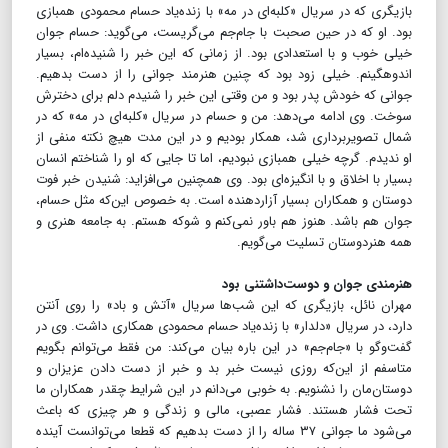
بازیگری که در سریال «کلبه‌ای در مه» با زنده‌یاد حسام محمودی همبازی
بود. او که در حین صحبت با جام‌جم می‌گریست، می‌گوید: حسام جوان
خیلی خوب و با استعدادی بود. از زمانی که این خبر را شنیده‌ام، بسیار
اندوهگینم. خیلی زود بود که چنین هنرمند جوانی را از دست بدهیم.
جوانی که خودش پدر بود و من وقتی این خبر را شنیدم دلم برای دخترش
سوخت. وی ادامه می‌دهد: من و حسام در سریال «کلبه‌ای در مه» که در
شمال تصویربرداری شد، همکار بودیم و در این مدت هیچ نکته منفی از
او ندیدم. گرچه خیلی همبازی نبودیم، اما تا جایی که او را شناختم انسان
بسیار با اخلاق و با انگیزه‌ای بود. وی همچنین می‌افزاید: شنیدن خبر فوت
دوستان و همکاران بسیار آزار‌دهنده است. به خصوص این‌که مثل حسام،
جوان هم باشد. هنوز هم باور نمی‌کنم و شوکه هستم. به جامعه هنری و
همه هنردوستان تسلیت می‌گویم.
هنرمندی جوان و دوست‌داشتنی بود
مهران نائل، بازیگری که این شب‌ها سریال «آتش و باد» را روی آنتن
دارد، در سریال «دلدار» با زنده‌یاد حسام محمودی همکاری داشت. وی در
گفت‌وگو با «جام‌جم» در این باره بیان می‌کند: من فقط می‌توانم بگویم
متاسفم از این‌که روزی نیست خبر بد و خبر از دست دادن عزیزان و
دوستان‌مان را نشنویم. به خوبی می‌دانم در این شرایط چقدر همکاران ما
تحت فشار هستند. فشار عصبی، مالی و زندگی و هر چیزی که باعث
می‌شود ما جوانی ۳۷ ساله را از دست بدهیم که قطعا می‌توانست آینده