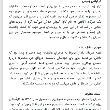
در لباس پلیس
نوار زرد از جمله مجموعه‌های تلویزیونی است که توانست مخاطبان
بسیاری را به سمت خود بکشاند. مرحوم حسام محمودی در سری دوم
این مجموعه نقش‌آفرینی کرده بود. قصه نوار زرد از جایی آغاز می‌شود که
یک سرگرد آگاهی به نام کاوه کیهان تلاش می‌کند گره از پرونده‌های
جنایی باز کند اما در این میان به پرونده‌ای برمی‌خورد که کشف واقعیت
پای زندگی شخصی‌اش را به میان می‌کشد. مرحوم محمودی در این
سریال یک نقش متفاوت را بازی کرده بود.
جوان عاشق‌پیشه
قصه سریال دلدار مربوط به ماجرای عاشقانه چند دختر و پسر بود که
تلاش می‌کردند روی پای خودشان بایستند. درواقع این مجموعه درباره
معضل بیکاری جوانان بود. نقش اصلی قصه درباره آرش با بازی
محمدرضا غفاری، نخبه دانشگاهی است که به دلیل بیماری مادرش
دانشگاه را رها می‌کند و در ادامه داستان سریال شکل می‌گیرد. محمدرضا
غفاری، الناز حبیبی، حسام محمودی و سوگل خلیق نقش چهار جوان
اصلی این سریال را بازی می‌کنند که دو به دو دلبسته یکدیگرند.
استاد معارف
سریال با خانمان یک مجموعه تلویزیونی محصول سال ۱۳۹۹ به کارگردانی
برزو نیک‌نژاد است که حسام محمودی هم در آن نقش‌آفرینی کرده بود.
این مجموعه داستان یک استاد دانشگاه به نام مسعود(حسام محمودی) را