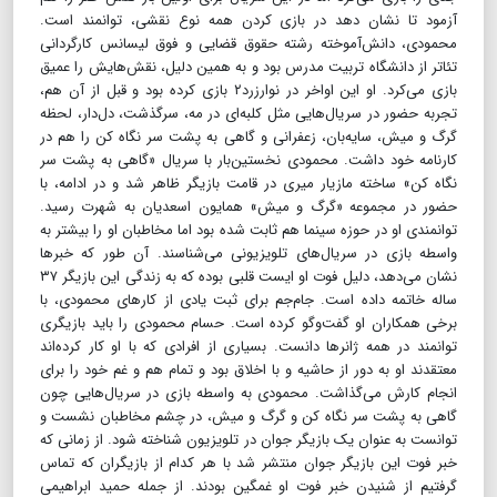
آزمود تا نشان دهد در بازی کردن همه نوع نقشی، توانمند است.
محمودی، دانش‌آموخته رشته حقوق قضایی و فوق لیسانس کارگردانی
تئاتر از دانشگاه تربیت مدرس بود و به همین دلیل، نقش‌هایش را عمیق
بازی می‌کرد. او این اواخر در نوارزرد۲ بازی کرده بود و قبل از آن هم،
تجربه حضور در سریال‌هایی مثل کلبه‌ای در مه، سرگذشت، دل‌دار، لحظه
گرگ و میش، سایه‌بان، زعفرانی و گاهی به پشت سر نگاه کن را هم در
کارنامه خود داشت. محمودی نخستین‌بار با سریال «گاهی به پشت سر
نگاه کن» ساخته مازیار میری در قامت بازیگر ظاهر شد و در ادامه، با
حضور در مجموعه «گرگ و میش» همایون اسعدیان به شهرت رسید.
توانمندی او در حوزه سینما هم ثابت شده بود اما مخاطبان او را بیشتر به
واسطه بازی در سریال‌های تلویزیونی می‌شناسند. آن طور که خبرها
نشان می‌دهد، دلیل فوت او ایست قلبی بوده که به زندگی این بازیگر ۳۷
ساله خاتمه داده است. جام‌‎جم برای ثبت یادی از کارهای محمودی، با
برخی همکاران او گفت‌وگو کرده است. حسام محمودی را باید بازیگری
توانمند در همه ژانرها دانست. بسیاری از افرادی که با او کار کرده‌اند
معتقدند او به دور از حاشیه و با اخلاق بود و تمام هم و غم خود را برای
انجام کارش می‌گذاشت. محمودی به واسطه بازی در سریال‌هایی چون
گاهی به پشت سر نگاه کن و گرگ و میش، در چشم مخاطبان نشست و
توانست به عنوان یک بازیگر جوان در تلویزیون شناخته شود. از زمانی که
خبر فوت این بازیگر جوان منتشر شد با هر کدام از بازیگران که تماس
گرفتیم از شنیدن خبر فوت او غمگین بودند. از جمله حمید ابراهیمی