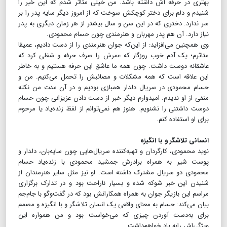
بهتری در حرفه اش داشته باشد. من خیلی متاثر شدم که این خبر را
شنیدم و دلم برای دختر کوچکش سوخت که از امروز دیگر سایه پدر را بر
سر ندارد. دختری که در این سن و سال بیشتر از هر زمان دیگری به پدر
نیاز دارد. آن هم پدر مهربان و هنرمندی چون حسام محمودی.
وی همچنین می‌افزاید: از این‌که جوان هنرمندی را از دست دادیم، عمیقا
متاثرم؛ یک آدم خوب روزگار که عمرش را صرف حرفه و شغلی کرد که
عاشقانه دوست داشت. چون همه ما عاشق این حرفه هستیم و به خاطر
این علاقه است که همه مشکلات و مصائبش را تحمل می‌کنیم. من و
حسام محمودی در سریال دلدار همبازی بودیم و در آن مدت من نکته
منفی از او ندیدم. امیدوارم دیگر خبر از دست دادن عزیزانی چون حسام
دوست داشتنی را نشنویم. هنوز هم نمی‌توانم از لفظ زنده‌یاد یا مرحوم
برای او استفاده کنم.
انسانی تلاشگر و با انگیزه
نوید محمودی، کارگردان و تهیه‌کننده سریال‌هایی چون سایه‌بان، دلدار و
پوست شیر به همراه برادرش جمشید محمودی با زنده‌یاد حسام
محمودی دو سریال مشترک داشته است. او نیز مثل سایر هنرمندان از
شنیدن این خبر شوکه شده و بسیار ناراحت بود و در تدارک برگزاری
مراسم این بازیگر جوان به همراه همکارانش بود که در گفت‌وگو با جام‌جم
بیان می‌کند: حسام به معنای واقعی یک انسان تلاشگر و با انگیزه و مصمم
برای به‌دست آوردن چیزی که می‌خواست بود و من همواره این
ویژگی‌اش رابه یاد خواهم‌داشت.