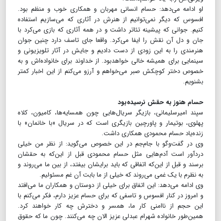
او ادامه می‌دهد: حسام انسانی مهربان و همکاری خوب و منظم بود.
افسوس که دیگر نمی‌توانیم از هنرش در آثاری که می‌سازیم استفاده
کنیم. جوانی که پیشینه تئاتر داشت و در همه آثاری که بازی می‌کرد با
جان و دل آن نقش را ایفا می‌کرد. واقعا جای تاسف دارد چنین جوان
هنرمندی را به این زودی از دست دادیم و جایش در آثار تلویزیونی و
سینمایی برای همیشه خالی خواهدبود. از خداوند برای خانواده‌اش و به
خصوص دختر کوچکش صبر می‌خواهم و آرزو می‌کنم از این اخبار کمتر
بشنویم.
حسام هنوز به حقش نرسیده‌بود
سپند امیرسلیمانی، بازیگر سریال‌هایی چون همسایه‌ها، کامیون، کلاه
پهلوی، بوتیمار و پاورچین بازیگری است که در سریال «با خانمان» با
زنده‌یاد حسام محمودی همکاری داشت.
وی در گفت‌وگو با جام‌جم در این خصوص می‌گوید: از نظر من خیلی
دردآور است آدم‌هایی مثل حسام محمودی قبل از این‌که به حقشان
برسند و قبل از این‌که اتفاقی که باید برایشان بیفتد، از بین ما می‌روند و
به نظرم با یک غمی می‌روند که خیلی از ما بابت آن غم مسئولیم.
وی ادامه می‌دهد: این اتفاق برای خیلی از دوستان و همکاران ما می‌افتد
و امروز در کنار افسوس و تاسفی که برای حسام عزیز دارم، فکر می‌کنم با
این حجم از ناامنی کار ما، همسر و دخترش چه کار خواهند کرد.
همین‌طور خانواده شهرام عبدلی عزیز الان چه می‌کنند. چون ما که حقوق